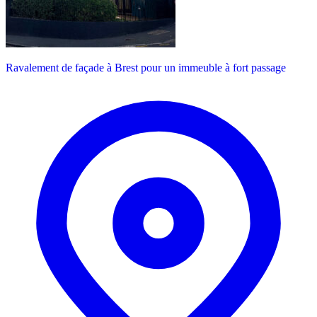
Ravalement de façade à Brest pour un immeuble à fort passage