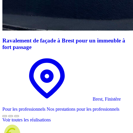
Ravalement de façade à Brest pour un immeuble à
fort passage
Brest, Finistère
Pour les professionnels
Nos prestations pour les professionnels
Voir toutes les réalisations