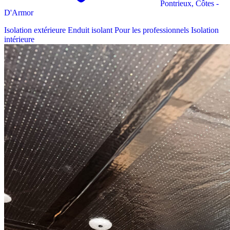
Pontrieux, Côtes -
D'Armor
Isolation extérieure
Enduit isolant
Pour les professionnels
Isolation
intérieure