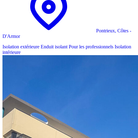
Pontrieux, Côtes -
D'Armor
Isolation extérieure
Enduit isolant
Pour les professionnels
Isolation
intérieure