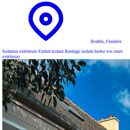
Bodilis, Finistère
Isolation extérieure
Enduit isolant
Bardage isolant
Isolez vos murs
extérieurs