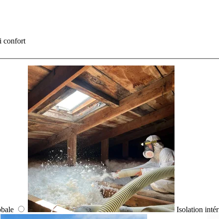
i confort
obale
Isolation inté